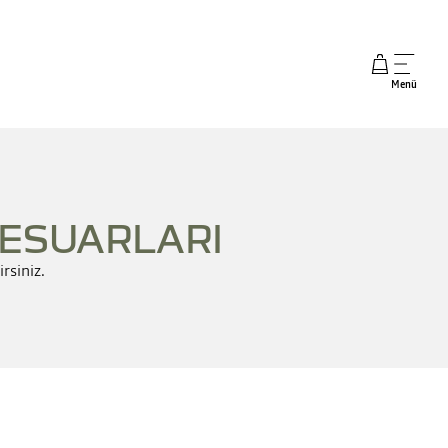
Menü
SESUARLARI
rsiniz.