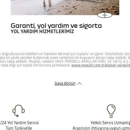
Garanti, yol yardım ve sigorta
YOL YARDIM HIZMETLERIMIZ
rı doğrultusunda teklifleri ve haberleri iletmek için toplanır ve işlenir. Yürürlükteki 
başka bir yerde yeniden kullanmak üzere verilerinin bir kopyasını almayı talep edebilir. 
rulmasını talep edebilir. Müşteri, talebini MAİS MOTORLU ARAÇLAR İMAL VE SATIŞ A.
zla bilgi için kişisel veri koruma politikasına
www.renault.com.tr/kisisel-veriler
başa dönün
7/24 Yol Yardım Servisi
Yetkili Servis Uzmanlı
Tüm Türkiye'de
Aracınızın ihtiyacına uygun uz