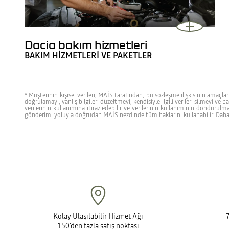
Dacia bakım hizmetleri
BAKIM HİZMETLERİ VE PAKETLER
* Müşterinin kişisel verileri, MAİS tarafından, bu sözleşme ilişkisinin amaçla
doğrulamayı, yanlış bilgileri düzeltmeyi, kendisiyle ilgili verileri silmeyi ve 
verilerinin kullanımına itiraz edebilir ve verilerinin kullanımının dondu
gönderimi yoluyla doğrudan MAİS nezdinde tüm haklarını kullanabilir. Daha fa
Kolay Ulaşılabilir Hizmet Ağı
150’den fazla satış noktası