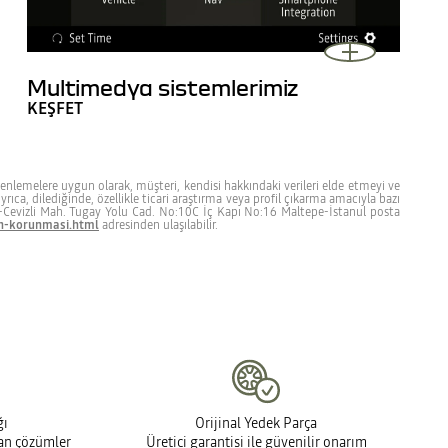
Multimedya sistemlerimiz
KEŞFET
düzenlemelere uygun olarak, müşteri, kendisi hakkındaki verileri elde etmeyi ve
Ayrıca, dilediğinde, özellikle ticari araştırma veya profil çıkarma amacıyla bazı
Ş.-Cevizli Mah. Tugay Yolu Cad. No:10C İç Kapı No:16 Maltepe-İstanul posta
in-korunmasi.html
adresinden ulaşılabilir.
ğı
Orijinal Yedek Parça
man çözümler
Üretici garantisi ile güvenilir onarım