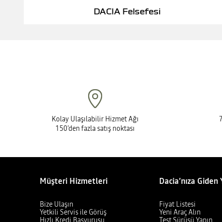
DACIA Felsefesi
Kolay Ulaşılabilir Hizmet Ağı
150’den fazla satış noktası
Müşteri Hizmetleri
Dacia’nıza Giden 
Bize Ulaşın
Fiyat Listesi
Yetkili Servis ile Görüş
Yeni Araç Alın
Hızlı Kredi Başvurusu
Test Sürüşü Yapın