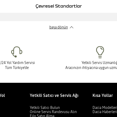
Çevresel Standartlar
başa dönün
7/24 Yol Yardım Servisi
Yetkili Servis Uzmanlı
Tüm Türkiye'de
Aracınızın ihtiyacına uygun uz
Yol
Yetkili Satıcı ve Servis Ağı
Kısa Yollar
Yetkili Satıcı Bulun
Dacia Modeller
Online Servis Randevusu Alın
Dacia Haberler
Filo Satın Alma