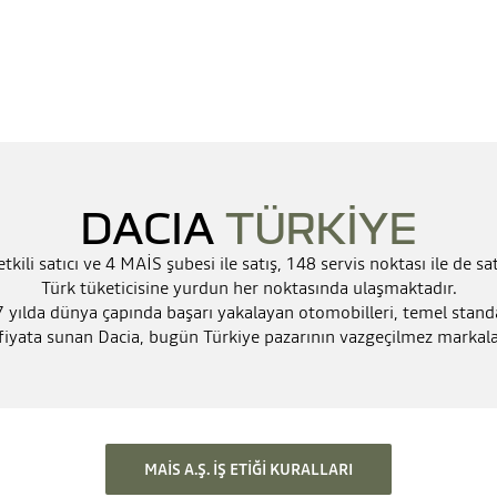
DACIA
TÜRKİYE
tkili satıcı ve 4 MAİS şubesi ile satış, 148 servis noktası ile de sa
Türk tüketicisine yurdun her noktasında ulaşmaktadır.
yılda dünya çapında başarı yakalayan otomobilleri, temel standa
yata sunan Dacia, bugün Türkiye pazarının vazgeçilmez markala
MAIS A.Ş. İŞ ETIĞI KURALLARI