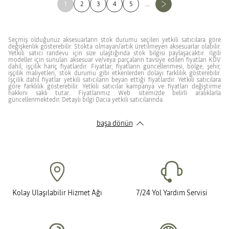
1
2
3
4
5
...
Seçmiş olduğunuz aksesuarların stok durumu seçilen yetkili satıcılara göre
değişkenlik gösterebilir. Stokta olmayan/artık üretilmeyen aksesuarlar olabilir.
Yetkili satıcı randevu için size ulaştığında stok bilgisi paylaşacaktır. İlgili
modeller için sunulan aksesuar ve/veya parçaların tavsiye edilen fiyatları KDV
dahil, işçilik hariç fiyatlardır. Fiyatlar; fiyatların güncellenmesi, bölge, şehir,
işçilik maliyetleri, stok durumu gibi etkenlerden dolayı farklılık gösterebilir.
İşçilik dahil fiyatlar yetkili satıcıların beyan ettiği fiyatlardır. Yetkili satıcılara
göre farklılık gösterebilir. Yetkili satıcılar kampanya ve fiyatları değiştirme
hakkını saklı tutar. Fiyatlarımız Web sitemizde belirli aralıklarla
güncellenmektedir. Detaylı bilgi Dacia yetkili satıcılarında.
başa dönün
Kolay Ulaşılabilir Hizmet Ağı
7/24 Yol Yardım Servisi