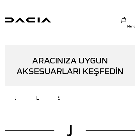
Menü
ARACINIZA UYGUN
AKSESUARLARI KEŞFEDİN
J
L
S
J