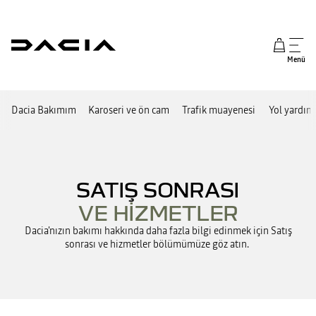
Menü
Dacia Bakımım
Karoseri ve ön cam
Trafik muayenesi
Yol yardım
SATIŞ SONRASI
VE HİZMETLER
Dacia'nızın bakımı hakkında daha fazla bilgi edinmek için Satış
sonrası ve hizmetler bölümümüze göz atın.