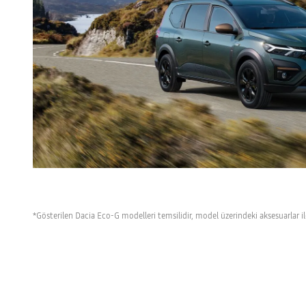
*Gösterilen Dacia Eco-G modelleri temsilidir, model üzerindeki aksesuarlar ile s