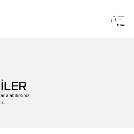
Menü
İLER
r alabilirsiniz!
ız.