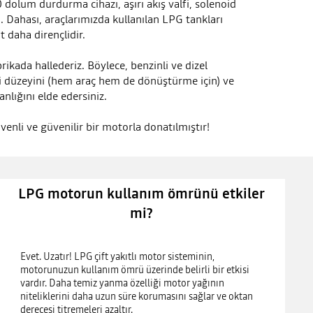
0 dolum durdurma cihazı, aşırı akış valfi, solenoid
i. Dahası, araçlarımızda kullanılan LPG tankları
at daha dirençlidir.
ikada hallederiz. Böylece, benzinli ve dizel
i düzeyini (hem araç hem de dönüştürme için) ve
nlığını elde edersiniz.
enli ve güvenilir bir motorla donatılmıştır!
LPG motorun kullanım ömrünü etkiler
mi?
Evet. Uzatır! LPG çift yakıtlı motor sisteminin,
motorunuzun kullanım ömrü üzerinde belirli bir etkisi
vardır. Daha temiz yanma özelliği motor yağının
niteliklerini daha uzun süre korumasını sağlar ve oktan
derecesi titremeleri azaltır.