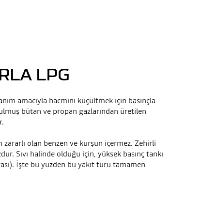
RLA LPG
lanım amacıyla hacmini küçültmek için basınçla
sokulmuş bütan ve propan gazlarından üretilen
r.
n zararlı olan benzen ve kurşun içermez. Zehirli
zdur. Sıvı halinde olduğu için, yüksek basınç tankı
rası). İşte bu yüzden bu yakıt türü tamamen