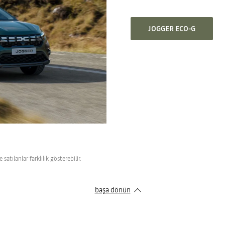
JOGGER ECO-G
atılanlar farklılık gösterebilir.
başa dönün