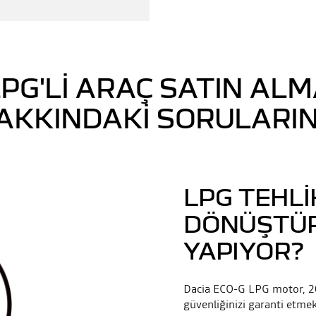
PG'LI ARAÇ SATIN AL
AKKINDAKI SORULARIN
LPG TEHLI
DÖNÜŞTÜR
YAPIYOR?
Dacia ECO-G LPG motor, 20
güvenliğinizi garanti etmek