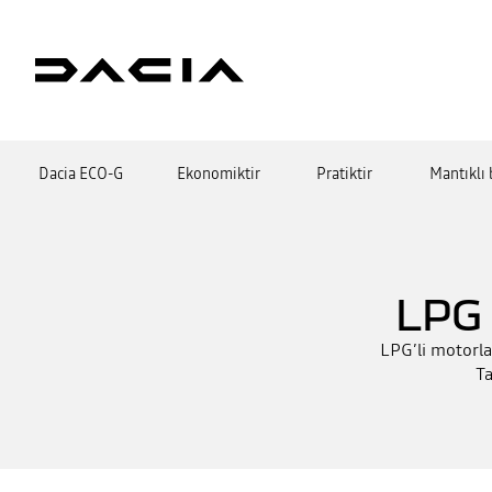
Dacia ECO-G
Ekonomiktir
Pratiktir
Mantıklı 
LPG
LPG’li motorlar
Ta