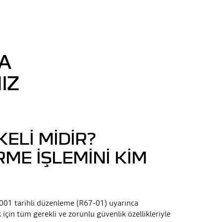
MA
IZ
KELI MIDIR?
ME IŞLEMINI KIM
01 tarihli düzenleme (R67-01) uyarınca
 için tüm gerekli ve zorunlu güvenlik özellikleriyle