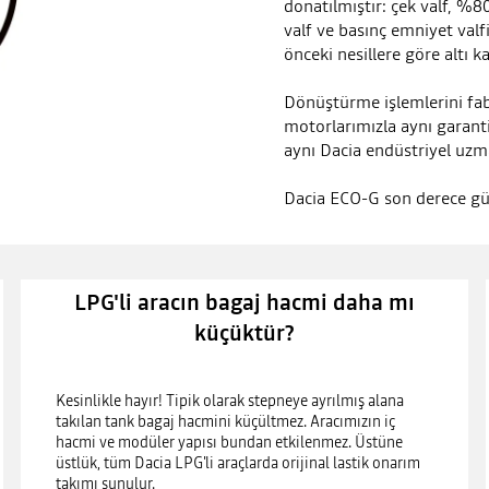
donatılmıştır: çek valf, %8
valf ve basınç emniyet valf
önceki nesillere göre altı k
Dönüştürme işlemlerini fabr
motorlarımızla aynı garant
aynı Dacia endüstriyel uzma
Dacia ECO-G son derece güv
LPG'li aracın bagaj hacmi daha mı
küçüktür?
Kesinlikle hayır! Tipik olarak stepneye ayrılmış alana
takılan tank bagaj hacmini küçültmez. Aracımızın iç
hacmi ve modüler yapısı bundan etkilenmez. Üstüne
üstlük, tüm Dacia LPG'li araçlarda orijinal lastik onarım
takımı sunulur.